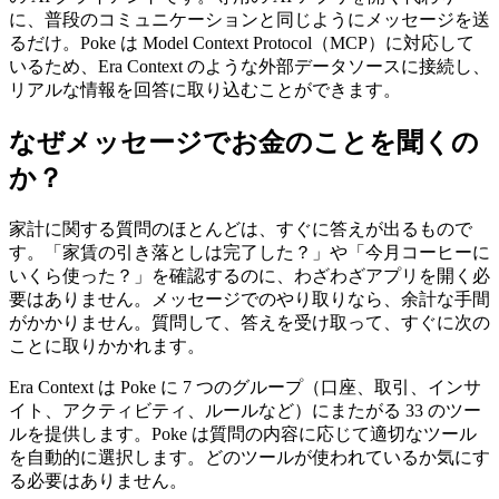
に、普段のコミュニケーションと同じようにメッセージを送
るだけ。Poke は Model Context Protocol（MCP）に対応して
いるため、Era Context のような外部データソースに接続し、
リアルな情報を回答に取り込むことができます。
なぜメッセージでお金のことを聞くの
か？
家計に関する質問のほとんどは、すぐに答えが出るもので
す。「家賃の引き落としは完了した？」や「今月コーヒーに
いくら使った？」を確認するのに、わざわざアプリを開く必
要はありません。メッセージでのやり取りなら、余計な手間
がかかりません。質問して、答えを受け取って、すぐに次の
ことに取りかかれます。
Era Context は Poke に 7 つのグループ（口座、取引、インサ
イト、アクティビティ、ルールなど）にまたがる 33 のツー
ルを提供します。Poke は質問の内容に応じて適切なツール
を自動的に選択します。どのツールが使われているか気にす
る必要はありません。