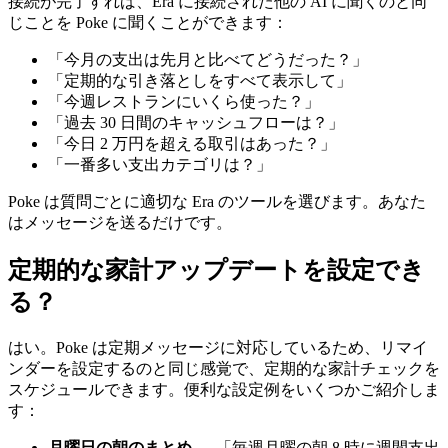
接続が完了すれば、Era に接続された他の AI に聞くのと同
じことを Poke に聞くことができます：
「今月の支出は先月と比べてどうだった？」
「定期的な引き落としをすべて表示して」
「今週レストランにいくら使った？」
「過去 30 日間のキャッシュフローは？」
「今日 2 万円を超える取引はあった？」
「一番多い支出カテゴリは？」
Poke は質問ごとに適切な Era のツールを選びます。あなた
はメッセージを送るだけです。
定期的な家計アップデートを設定でき
る？
はい。Poke は定期メッセージに対応しているため、リマイ
ンダーを設定するのと同じ感覚で、定期的な家計チェックを
スケジュールできます。便利な設定例をいくつかご紹介しま
す：
月曜日の朝のまとめ
— 「毎週月曜の朝 8 時に週間支出