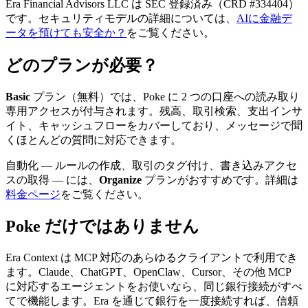
Era Financial Advisors LLC は SEC 登録済み（CRD #334404）
です。セキュリティモデルの詳細については、
AIに金融デ
ータを預けても安全か？
をご覧ください。
どのプランが必要？
Basic
プラン（無料）では、Poke に 2 つの口座への読み取り
専用アクセスが付与されます。残高、取引検索、支出インサ
イト、キャッシュフローをカバーしており、メッセージで聞
くほとんどの質問に対応できます。
自動化 — ルールの作成、取引のタグ付け、書き込みアクセ
スの取得 — には、
Organize
プランがおすすめです。詳細は
料金ページ
をご覧ください。
Poke だけではありません
Era Context は MCP 対応のあらゆるクライアントで利用でき
ます。Claude、ChatGPT、OpenClaw、Cursor、その他 MCP
に対応するエージェントをお使いなら、同じ銀行接続がすべ
てで機能します。Era を通じて銀行を一度接続すれば、信頼