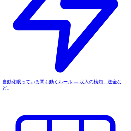
自動化
眠っている間も動くルール — 収入の検知、送金な
ど。