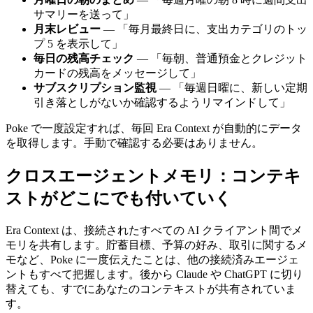
サマリーを送って」
月末レビュー
— 「毎月最終日に、支出カテゴリのトッ
プ 5 を表示して」
毎日の残高チェック
— 「毎朝、普通預金とクレジット
カードの残高をメッセージして」
サブスクリプション監視
— 「毎週日曜に、新しい定期
引き落としがないか確認するようリマインドして」
Poke で一度設定すれば、毎回 Era Context が自動的にデータ
を取得します。手動で確認する必要はありません。
クロスエージェントメモリ：コンテキ
ストがどこにでも付いていく
Era Context は、接続されたすべての AI クライアント間でメ
モリを共有します。貯蓄目標、予算の好み、取引に関するメ
モなど、Poke に一度伝えたことは、他の接続済みエージェ
ントもすべて把握します。後から Claude や ChatGPT に切り
替えても、すでにあなたのコンテキストが共有されていま
す。