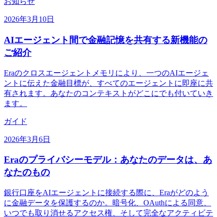
お知らせ
2026年3月10日
AIエージェント間で金融記憶を共有する新機能の
ご紹介
Eraのクロスエージェントメモリにより、一つのAIエージェ
ントに伝えた金融目標が、すべてのエージェントに即座に共
有されます。あなたのコンテキストがどこにでも付いていき
ます。
ガイド
2026年3月6日
Eraのプライバシーモデル：あなたのデータは、あ
なたのもの
銀行口座をAIエージェントに接続する際に、Eraがどのよう
に金融データを保護するのか。暗号化、OAuthによる同意、
いつでも取り消せるアクセス権、そして完全なアクティビテ