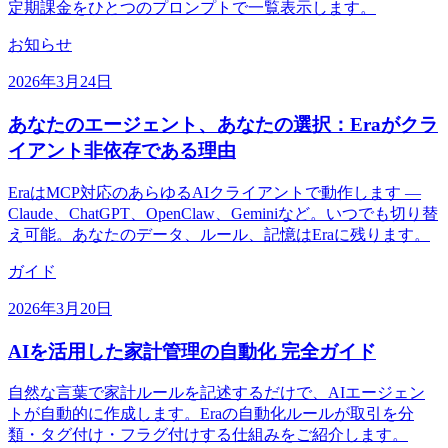
定期課金をひとつのプロンプトで一覧表示します。
お知らせ
2026年3月24日
あなたのエージェント、あなたの選択：Eraがクラ
イアント非依存である理由
EraはMCP対応のあらゆるAIクライアントで動作します —
Claude、ChatGPT、OpenClaw、Geminiなど。いつでも切り替
え可能。あなたのデータ、ルール、記憶はEraに残ります。
ガイド
2026年3月20日
AIを活用した家計管理の自動化 完全ガイド
自然な言葉で家計ルールを記述するだけで、AIエージェン
トが自動的に作成します。Eraの自動化ルールが取引を分
類・タグ付け・フラグ付けする仕組みをご紹介します。