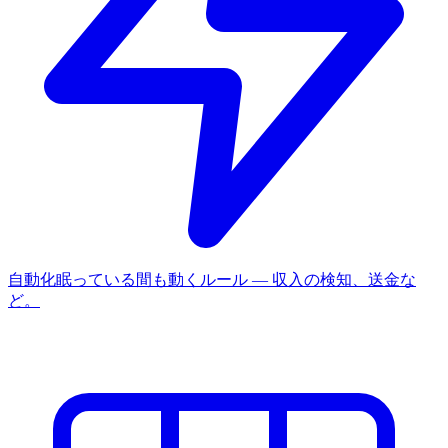
自動化
眠っている間も動くルール — 収入の検知、送金な
ど。