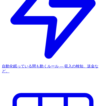
自動化
眠っている間も動くルール — 収入の検知、送金な
ど。