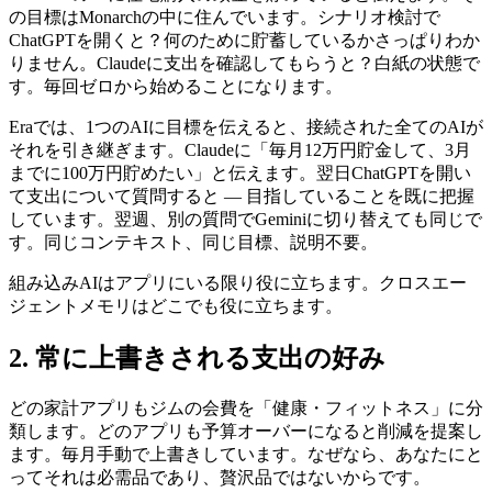
の目標はMonarchの中に住んでいます。シナリオ検討で
ChatGPTを開くと？何のために貯蓄しているかさっぱりわか
りません。Claudeに支出を確認してもらうと？白紙の状態で
す。毎回ゼロから始めることになります。
Eraでは、1つのAIに目標を伝えると、接続された全てのAIが
それを引き継ぎます。Claudeに「毎月12万円貯金して、3月
までに100万円貯めたい」と伝えます。翌日ChatGPTを開い
て支出について質問すると — 目指していることを既に把握
しています。翌週、別の質問でGeminiに切り替えても同じで
す。同じコンテキスト、同じ目標、説明不要。
組み込みAIはアプリにいる限り役に立ちます。クロスエー
ジェントメモリはどこでも役に立ちます。
2. 常に上書きされる支出の好み
どの家計アプリもジムの会費を「健康・フィットネス」に分
類します。どのアプリも予算オーバーになると削減を提案し
ます。毎月手動で上書きしています。なぜなら、あなたにと
ってそれは必需品であり、贅沢品ではないからです。