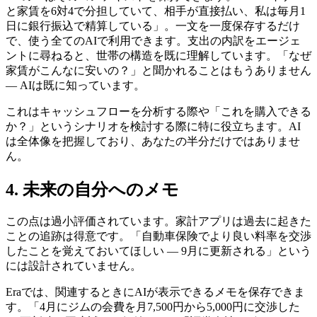
と家賃を6対4で分担していて、相手が直接払い、私は毎月1
日に銀行振込で精算している」。一文を一度保存するだけ
で、使う全てのAIで利用できます。支出の内訳をエージェ
ントに尋ねると、世帯の構造を既に理解しています。「なぜ
家賃がこんなに安いの？」と聞かれることはもうありません
— AIは既に知っています。
これはキャッシュフローを分析する際や「これを購入できる
か？」というシナリオを検討する際に特に役立ちます。AI
は全体像を把握しており、あなたの半分だけではありませ
ん。
4. 未来の自分へのメモ
この点は過小評価されています。家計アプリは過去に起きた
ことの追跡は得意です。「自動車保険でより良い料率を交渉
したことを覚えておいてほしい — 9月に更新される」という
には設計されていません。
Eraでは、関連するときにAIが表示できるメモを保存できま
す。「4月にジムの会費を月7,500円から5,000円に交渉した