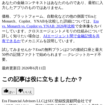
あなたの金融コンテキストはあなたのものであり、最初に入
力したアプリのものではありません。
価格、プラットフォーム、自動化などの他の側面でEraと
Monarch、Copilot、YNABを比較した詳細については、
Era
vs. Monarch vs. Copilot vs. YNAB: 2026年比較
で全体像をカバ
ーしています。クロスエージェントメモリの仕組みについて
詳しく知りたい場合は、
AIエージェント間で金融記憶を共
有できるか
でメカニズムを説明しています。
試してみませんか？Eraの無料プランは2つの接続口座と最大
50件の記憶ファクトで始められます — クレジットカード不
要。
最終更新日
2026年6月11日
この記事は役に立ちましたか？
はい
いいえ
Era Financial Advisors LLCはSEC登録投資顧問会社です