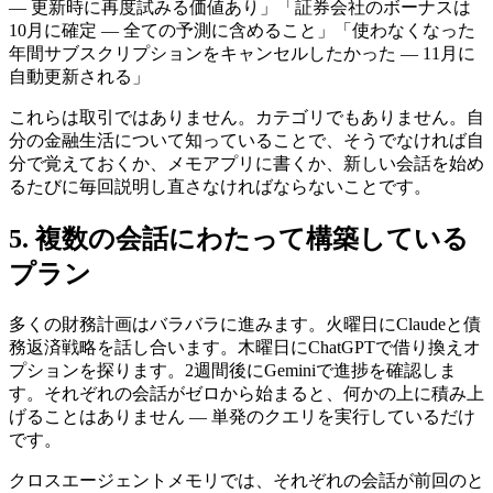
— 更新時に再度試みる価値あり」「証券会社のボーナスは
10月に確定 — 全ての予測に含めること」「使わなくなった
年間サブスクリプションをキャンセルしたかった — 11月に
自動更新される」
これらは取引ではありません。カテゴリでもありません。自
分の金融生活について知っていることで、そうでなければ自
分で覚えておくか、メモアプリに書くか、新しい会話を始め
るたびに毎回説明し直さなければならないことです。
5. 複数の会話にわたって構築している
プラン
多くの財務計画はバラバラに進みます。火曜日にClaudeと債
務返済戦略を話し合います。木曜日にChatGPTで借り換えオ
プションを探ります。2週間後にGeminiで進捗を確認しま
す。それぞれの会話がゼロから始まると、何かの上に積み上
げることはありません — 単発のクエリを実行しているだけ
です。
クロスエージェントメモリでは、それぞれの会話が前回のと