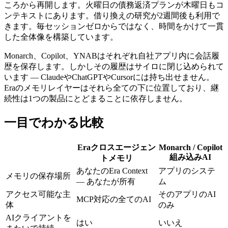
ころから再開します。火曜日の債務返済プランが木曜日もコ
ンテキストにあります。借り換えの研究が2週間後も利用で
きます。毎セッションゼロからではなく、時間をかけて一貫
した全体像を構築しています。
Monarch、Copilot、YNABはそれぞれ自社アプリ内に会話履
歴を保存します。しかしその履歴はサイロに閉じ込められて
います — ClaudeやChatGPTやCursorには持ち出せません。
Eraのメモリレイヤーはそれら全ての下に位置しており、継
続性は1つの製品にとどまることに依存しません。
一目でわかる比較
Eraクロスエージェン
Monarch / Copilot
組み込みAI
トメモリ
あなたのEra Context
アプリのシステ
メモリの保存場所
— あなたが所有
ム
アクセス可能な主
そのアプリのAI
MCP対応の全てのAI
体
のみ
AIクライアントを
はい
いいえ