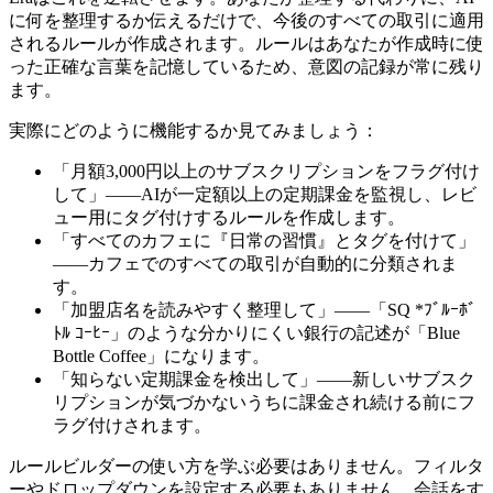
に何を整理するか伝えるだけで、今後のすべての取引に適用
されるルールが作成されます。ルールはあなたが作成時に使
った正確な言葉を記憶しているため、意図の記録が常に残り
ます。
実際にどのように機能するか見てみましょう：
「月額3,000円以上のサブスクリプションをフラグ付け
して」――AIが一定額以上の定期課金を監視し、レビ
ュー用にタグ付けするルールを作成します。
「すべてのカフェに『日常の習慣』とタグを付けて」
――カフェでのすべての取引が自動的に分類されま
す。
「加盟店名を読みやすく整理して」――「SQ *ﾌﾞﾙｰﾎﾞ
ﾄﾙ ｺｰﾋｰ」のような分かりにくい銀行の記述が「Blue
Bottle Coffee」になります。
「知らない定期課金を検出して」――新しいサブスク
リプションが気づかないうちに課金され続ける前にフ
ラグ付けされます。
ルールビルダーの使い方を学ぶ必要はありません。フィルタ
ーやドロップダウンを設定する必要もありません。会話をす