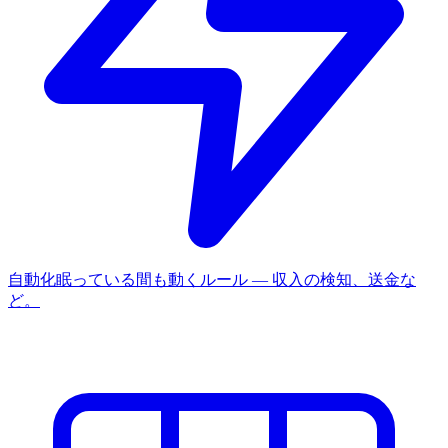
自動化
眠っている間も動くルール — 収入の検知、送金な
ど。