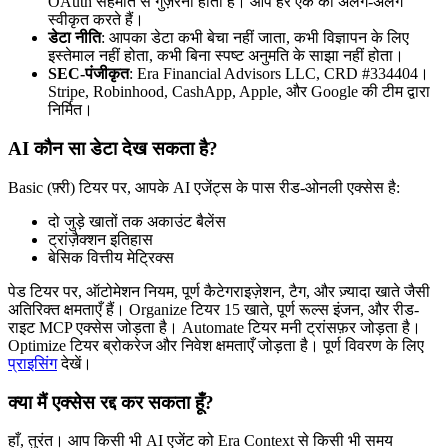
OAuth सहमति से गुज़रना होता है। आप हर एक को अलग-अलग
स्वीकृत करते हैं।
डेटा नीति
: आपका डेटा कभी बेचा नहीं जाता, कभी विज्ञापन के लिए
इस्तेमाल नहीं होता, कभी बिना स्पष्ट अनुमति के साझा नहीं होता।
SEC-पंजीकृत
: Era Financial Advisors LLC, CRD #334404।
Stripe, Robinhood, CashApp, Apple, और Google की टीम द्वारा
निर्मित।
AI कौन सा डेटा देख सकता है?
Basic (फ़्री) टियर पर, आपके AI एजेंट्स के पास रीड-ओनली एक्सेस है:
दो जुड़े खातों तक अकाउंट बैलेंस
ट्रांज़ैक्शन इतिहास
बेसिक वित्तीय मेट्रिक्स
पेड टियर पर, ऑटोमेशन नियम, पूर्ण कैटेगराइज़ेशन, टैग, और ज़्यादा खाते जैसी
अतिरिक्त क्षमताएँ हैं। Organize टियर 15 खाते, पूर्ण रूल्स इंजन, और रीड-
राइट MCP एक्सेस जोड़ता है। Automate टियर मनी ट्रांसफ़र जोड़ता है।
Optimize टियर ब्रोकरेज और निवेश क्षमताएँ जोड़ता है। पूर्ण विवरण के लिए
प्राइसिंग
देखें।
क्या मैं एक्सेस रद्द कर सकता हूँ?
हाँ, तुरंत। आप किसी भी AI एजेंट को Era Context से किसी भी समय