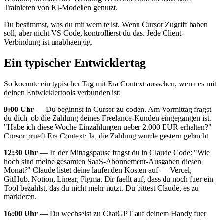
Trainieren von KI-Modellen genutzt.
Du bestimmst, was du mit wem teilst. Wenn Cursor Zugriff haben
soll, aber nicht VS Code, kontrollierst du das. Jede Client-
Verbindung ist unabhaengig.
Ein typischer Entwicklertag
So koennte ein typischer Tag mit Era Context aussehen, wenn es mit
deinen Entwicklertools verbunden ist:
9:00 Uhr
— Du beginnst in Cursor zu coden. Am Vormittag fragst
du dich, ob die Zahlung deines Freelance-Kunden eingegangen ist.
"Habe ich diese Woche Einzahlungen ueber 2.000 EUR erhalten?"
Cursor prueft Era Context: Ja, die Zahlung wurde gestern gebucht.
12:30 Uhr
— In der Mittagspause fragst du in Claude Code: "Wie
hoch sind meine gesamten SaaS-Abonnement-Ausgaben diesen
Monat?" Claude listet deine laufenden Kosten auf — Vercel,
GitHub, Notion, Linear, Figma. Dir faellt auf, dass du noch fuer ein
Tool bezahlst, das du nicht mehr nutzt. Du bittest Claude, es zu
markieren.
16:00 Uhr
— Du wechselst zu ChatGPT auf deinem Handy fuer