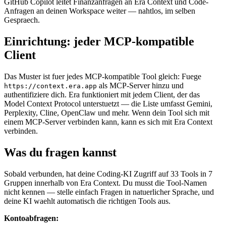
GitHub Copilot leitet Finanzanfragen an Era Context und Code-
Anfragen an deinen Workspace weiter — nahtlos, im selben
Gespraech.
Einrichtung: jeder MCP-kompatible
Client
Das Muster ist fuer jedes MCP-kompatible Tool gleich: Fuege
als MCP-Server hinzu und
https://context.era.app
authentifiziere dich. Era funktioniert mit jedem Client, der das
Model Context Protocol unterstuetzt — die Liste umfasst Gemini,
Perplexity, Cline, OpenClaw und mehr. Wenn dein Tool sich mit
einem MCP-Server verbinden kann, kann es sich mit Era Context
verbinden.
Was du fragen kannst
Sobald verbunden, hat deine Coding-KI Zugriff auf 33 Tools in 7
Gruppen innerhalb von Era Context. Du musst die Tool-Namen
nicht kennen — stelle einfach Fragen in natuerlicher Sprache, und
deine KI waehlt automatisch die richtigen Tools aus.
Kontoabfragen: