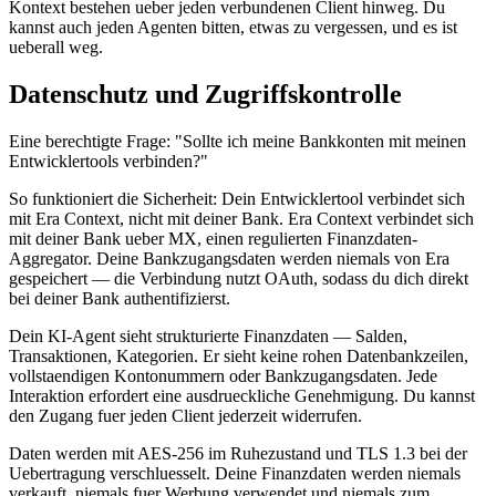
Kontext bestehen ueber jeden verbundenen Client hinweg. Du
kannst auch jeden Agenten bitten, etwas zu vergessen, und es ist
ueberall weg.
Datenschutz und Zugriffskontrolle
Eine berechtigte Frage: "Sollte ich meine Bankkonten mit meinen
Entwicklertools verbinden?"
So funktioniert die Sicherheit: Dein Entwicklertool verbindet sich
mit Era Context, nicht mit deiner Bank. Era Context verbindet sich
mit deiner Bank ueber MX, einen regulierten Finanzdaten-
Aggregator. Deine Bankzugangsdaten werden niemals von Era
gespeichert — die Verbindung nutzt OAuth, sodass du dich direkt
bei deiner Bank authentifizierst.
Dein KI-Agent sieht strukturierte Finanzdaten — Salden,
Transaktionen, Kategorien. Er sieht keine rohen Datenbankzeilen,
vollstaendigen Kontonummern oder Bankzugangsdaten. Jede
Interaktion erfordert eine ausdrueckliche Genehmigung. Du kannst
den Zugang fuer jeden Client jederzeit widerrufen.
Daten werden mit AES-256 im Ruhezustand und TLS 1.3 bei der
Uebertragung verschluesselt. Deine Finanzdaten werden niemals
verkauft, niemals fuer Werbung verwendet und niemals zum