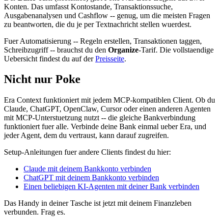
Konten. Das umfasst Kontostande, Transaktionssuche,
Ausgabenanalysen und Cashflow -- genug, um die meisten Fragen
zu beantworten, die du je per Textnachricht stellen wuerdest.
Fuer Automatisierung -- Regeln erstellen, Transaktionen taggen,
Schreibzugriff -- brauchst du den
Organize
-Tarif. Die vollstaendige
Uebersicht findest du auf der
Preisseite
.
Nicht nur Poke
Era Context funktioniert mit jedem MCP-kompatiblen Client. Ob du
Claude, ChatGPT, OpenClaw, Cursor oder einen anderen Agenten
mit MCP-Unterstuetzung nutzt -- die gleiche Bankverbindung
funktioniert fuer alle. Verbinde deine Bank einmal ueber Era, und
jeder Agent, dem du vertraust, kann darauf zugreifen.
Setup-Anleitungen fuer andere Clients findest du hier:
Claude mit deinem Bankkonto verbinden
ChatGPT mit deinem Bankkonto verbinden
Einen beliebigen KI-Agenten mit deiner Bank verbinden
Das Handy in deiner Tasche ist jetzt mit deinem Finanzleben
verbunden. Frag es.