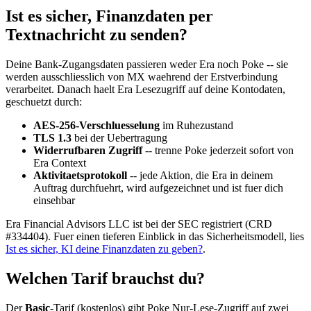
Ist es sicher, Finanzdaten per
Textnachricht zu senden?
Deine Bank-Zugangsdaten passieren weder Era noch Poke -- sie
werden ausschliesslich von MX waehrend der Erstverbindung
verarbeitet. Danach haelt Era Lesezugriff auf deine Kontodaten,
geschuetzt durch:
AES-256-Verschluesselung
im Ruhezustand
TLS 1.3
bei der Uebertragung
Widerrufbaren Zugriff
-- trenne Poke jederzeit sofort von
Era Context
Aktivitaetsprotokoll
-- jede Aktion, die Era in deinem
Auftrag durchfuehrt, wird aufgezeichnet und ist fuer dich
einsehbar
Era Financial Advisors LLC ist bei der SEC registriert (CRD
#334404). Fuer einen tieferen Einblick in das Sicherheitsmodell, lies
Ist es sicher, KI deine Finanzdaten zu geben?
.
Welchen Tarif brauchst du?
Der
Basic
-Tarif (kostenlos) gibt Poke Nur-Lese-Zugriff auf zwei