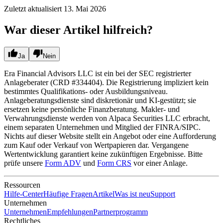
Zuletzt aktualisiert
13. Mai 2026
War dieser Artikel hilfreich?
Ja
Nein
Era Financial Advisors LLC ist ein bei der SEC registrierter
Anlageberater (CRD #334404). Die Registrierung impliziert kein
bestimmtes Qualifikations- oder Ausbildungsniveau.
Anlageberatungsdienste sind diskretionär und KI-gestützt; sie
ersetzen keine persönliche Finanzberatung. Makler- und
Verwahrungsdienste werden von Alpaca Securities LLC erbracht,
einem separaten Unternehmen und Mitglied der FINRA/SIPC.
Nichts auf dieser Website stellt ein Angebot oder eine Aufforderung
zum Kauf oder Verkauf von Wertpapieren dar. Vergangene
Wertentwicklung garantiert keine zukünftigen Ergebnisse. Bitte
prüfe unsere
Form ADV
und
Form CRS
vor einer Anlage.
Ressourcen
Hilfe-Center
Häufige Fragen
Artikel
Was ist neu
Support
Unternehmen
Unternehmen
Empfehlungen
Partnerprogramm
Rechtliches