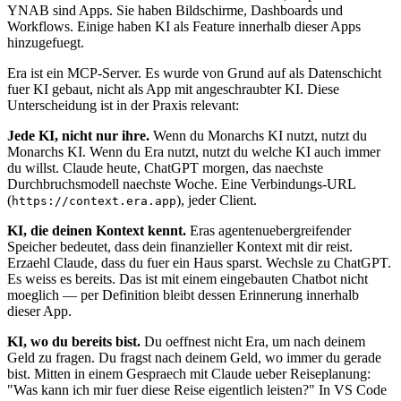
YNAB sind Apps. Sie haben Bildschirme, Dashboards und
Workflows. Einige haben KI als Feature innerhalb dieser Apps
hinzugefuegt.
Era ist ein MCP-Server. Es wurde von Grund auf als Datenschicht
fuer KI gebaut, nicht als App mit angeschraubter KI. Diese
Unterscheidung ist in der Praxis relevant:
Jede KI, nicht nur ihre.
Wenn du Monarchs KI nutzt, nutzt du
Monarchs KI. Wenn du Era nutzt, nutzt du welche KI auch immer
du willst. Claude heute, ChatGPT morgen, das naechste
Durchbruchsmodell naechste Woche. Eine Verbindungs-URL
(
), jeder Client.
https://context.era.app
KI, die deinen Kontext kennt.
Eras agentenuebergreifender
Speicher bedeutet, dass dein finanzieller Kontext mit dir reist.
Erzaehl Claude, dass du fuer ein Haus sparst. Wechsle zu ChatGPT.
Es weiss es bereits. Das ist mit einem eingebauten Chatbot nicht
moeglich — per Definition bleibt dessen Erinnerung innerhalb
dieser App.
KI, wo du bereits bist.
Du oeffnest nicht Era, um nach deinem
Geld zu fragen. Du fragst nach deinem Geld, wo immer du gerade
bist. Mitten in einem Gespraech mit Claude ueber Reiseplanung:
"Was kann ich mir fuer diese Reise eigentlich leisten?" In VS Code