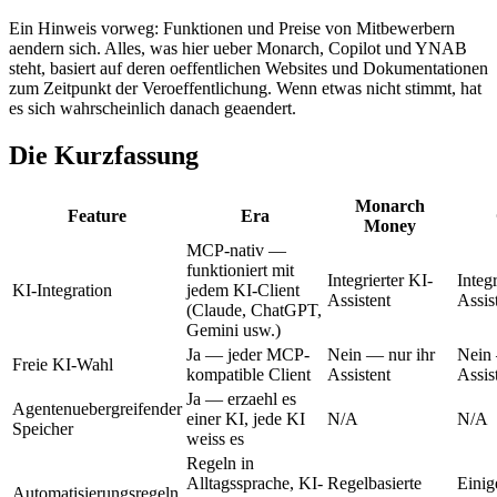
Ein Hinweis vorweg: Funktionen und Preise von Mitbewerbern
aendern sich. Alles, was hier ueber Monarch, Copilot und YNAB
steht, basiert auf deren oeffentlichen Websites und Dokumentationen
zum Zeitpunkt der Veroeffentlichung. Wenn etwas nicht stimmt, hat
es sich wahrscheinlich danach geaendert.
Die Kurzfassung
Monarch
Feature
Era
Money
MCP-nativ —
funktioniert mit
Integrierter KI-
Integr
KI-Integration
jedem KI-Client
Assistent
Assis
(Claude, ChatGPT,
Gemini usw.)
Ja — jeder MCP-
Nein — nur ihr
Nein 
Freie KI-Wahl
kompatible Client
Assistent
Assis
Ja — erzaehl es
Agentenuebergreifender
einer KI, jede KI
N/A
N/A
Speicher
weiss es
Regeln in
Alltagssprache, KI-
Regelbasierte
Einig
Automatisierungsregeln