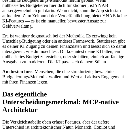
bestimmte Budgetierungs-Methodik herum gebaut. Wenn
nullbasiertes Budgetieren fuer dich funktioniert, ist YNAB
aussergewoehnlich gut darin. Wenn nicht, kann die App sich starr
anfuehlen. Zum Zeitpunkt der Veroeffentlichung bietet YNAB keine
KI-Features — es ist ein manueller, bewusster Ansatz zur
Geldverwaltung.
Era ist weniger dogmatisch bei der Methodik. Es erzwingt kein
Umschlag-Budgeting oder ein anderes Framework. Stattdessen gibt
es deiner KI Zugang zu deinen Finanzdaten und laesst dich so damit
interagieren, wie du moechtest. Du koenntest deine KI bitten, ein
nullbasiertes Budget zu erstellen, oder sie bitten, einfach auffaellige
Ausgaben zu markieren. Die KI passt sich deinem Stil an.
Am besten fuer
: Menschen, die eine strukturierte, bewaehrte
Budgetierungs-Methodik wollen und Wert auf aktives Engagement
mit ihren Finanzen legen.
Das eigentliche
Unterscheidungsmerkmal: MCP-native
Architektur
Die Vergleichstabelle oben erfasst Features, aber der tiefere
Unterschied ist architektonischer Natur. Monarch, Copilot und