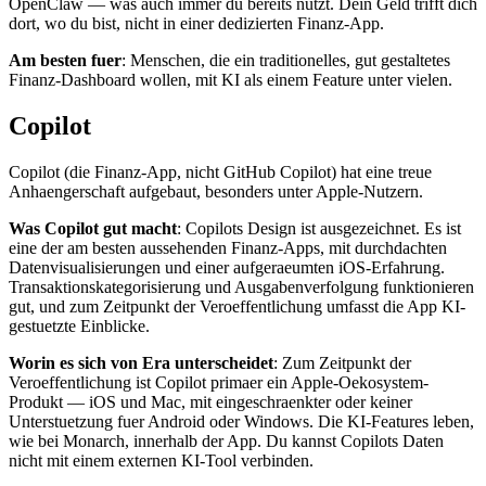
OpenClaw — was auch immer du bereits nutzt. Dein Geld trifft dich
dort, wo du bist, nicht in einer dedizierten Finanz-App.
Am besten fuer
: Menschen, die ein traditionelles, gut gestaltetes
Finanz-Dashboard wollen, mit KI als einem Feature unter vielen.
Copilot
Copilot (die Finanz-App, nicht GitHub Copilot) hat eine treue
Anhaengerschaft aufgebaut, besonders unter Apple-Nutzern.
Was Copilot gut macht
: Copilots Design ist ausgezeichnet. Es ist
eine der am besten aussehenden Finanz-Apps, mit durchdachten
Datenvisualisierungen und einer aufgeraeumten iOS-Erfahrung.
Transaktionskategorisierung und Ausgabenverfolgung funktionieren
gut, und zum Zeitpunkt der Veroeffentlichung umfasst die App KI-
gestuetzte Einblicke.
Worin es sich von Era unterscheidet
: Zum Zeitpunkt der
Veroeffentlichung ist Copilot primaer ein Apple-Oekosystem-
Produkt — iOS und Mac, mit eingeschraenkter oder keiner
Unterstuetzung fuer Android oder Windows. Die KI-Features leben,
wie bei Monarch, innerhalb der App. Du kannst Copilots Daten
nicht mit einem externen KI-Tool verbinden.