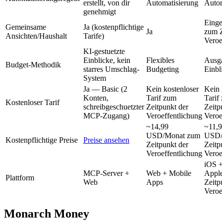
erstellt, von dir
Automatisierung
Autom
genehmigt
Einge
Gemeinsame
Ja (kostenpflichtige
Ja
zum Z
Ansichten/Haushalt
Tarife)
Veroe
KI-gestuetzte
Einblicke, kein
Flexibles
Ausg
Budget-Methodik
starres Umschlag-
Budgeting
Einbl
System
Ja — Basic (2
Kein kostenloser
Kein 
Konten,
Tarif zum
Tarif
Kostenloser Tarif
schreibgeschuetzter
Zeitpunkt der
Zeitp
MCP-Zugang)
Veroeffentlichung
Veroe
~14,99
~11,
USD/Monat zum
USD/
Kostenpflichtige Preise
Preise ansehen
Zeitpunkt der
Zeitp
Veroeffentlichung
Veroe
iOS +
MCP-Server +
Web + Mobile
Appl
Plattform
Web
Apps
Zeitp
Veroe
Monarch Money