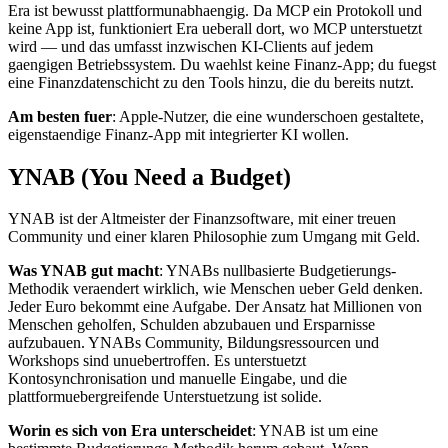
Era ist bewusst plattformunabhaengig. Da MCP ein Protokoll und
keine App ist, funktioniert Era ueberall dort, wo MCP unterstuetzt
wird — und das umfasst inzwischen KI-Clients auf jedem
gaengigen Betriebssystem. Du waehlst keine Finanz-App; du fuegst
eine Finanzdatenschicht zu den Tools hinzu, die du bereits nutzt.
Am besten fuer
: Apple-Nutzer, die eine wunderschoen gestaltete,
eigenstaendige Finanz-App mit integrierter KI wollen.
YNAB (You Need a Budget)
YNAB ist der Altmeister der Finanzsoftware, mit einer treuen
Community und einer klaren Philosophie zum Umgang mit Geld.
Was YNAB gut macht
: YNABs nullbasierte Budgetierungs-
Methodik veraendert wirklich, wie Menschen ueber Geld denken.
Jeder Euro bekommt eine Aufgabe. Der Ansatz hat Millionen von
Menschen geholfen, Schulden abzubauen und Ersparnisse
aufzubauen. YNABs Community, Bildungsressourcen und
Workshops sind unuebertroffen. Es unterstuetzt
Kontosynchronisation und manuelle Eingabe, und die
plattformuebergreifende Unterstuetzung ist solide.
Worin es sich von Era unterscheidet
: YNAB ist um eine