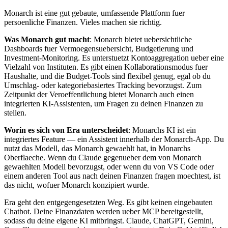
Monarch ist eine gut gebaute, umfassende Plattform fuer
persoenliche Finanzen. Vieles machen sie richtig.
Was Monarch gut macht
: Monarch bietet uebersichtliche
Dashboards fuer Vermoegensuebersicht, Budgetierung und
Investment-Monitoring. Es unterstuetzt Kontoaggregation ueber eine
Vielzahl von Instituten. Es gibt einen Kollaborationsmodus fuer
Haushalte, und die Budget-Tools sind flexibel genug, egal ob du
Umschlag- oder kategoriebasiertes Tracking bevorzugst. Zum
Zeitpunkt der Veroeffentlichung bietet Monarch auch einen
integrierten KI-Assistenten, um Fragen zu deinen Finanzen zu
stellen.
Worin es sich von Era unterscheidet
: Monarchs KI ist ein
integriertes Feature — ein Assistent innerhalb der Monarch-App. Du
nutzt das Modell, das Monarch gewaehlt hat, in Monarchs
Oberflaeche. Wenn du Claude gegenueber dem von Monarch
gewaehlten Modell bevorzugst, oder wenn du von VS Code oder
einem anderen Tool aus nach deinen Finanzen fragen moechtest, ist
das nicht, wofuer Monarch konzipiert wurde.
Era geht den entgegengesetzten Weg. Es gibt keinen eingebauten
Chatbot. Deine Finanzdaten werden ueber MCP bereitgestellt,
sodass du deine eigene KI mitbringst. Claude, ChatGPT, Gemini,